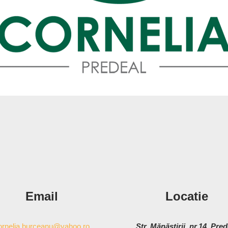
Email
Locatie
ornelia.burceanu@yahoo.ro
Str. Mănăstirii, nr.14, Pred