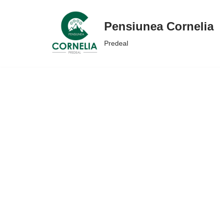
Pensiunea Cornelia
Sari
la
Predeal
conținut