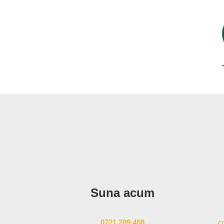
Suna acum
0721 209 488
c